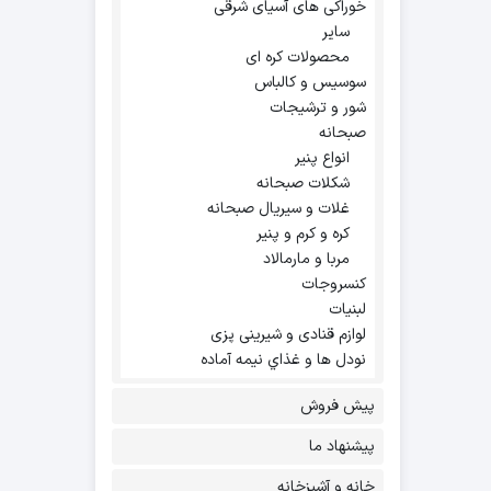
خوراکی های آسیای شرقی
سایر
محصولات کره ای
سوسیس و کالباس
شور و ترشیجات
صبحانه
انواع پنیر
شکلات صبحانه
غلات و سیریال صبحانه
کره و کرم و پنیر
مربا و مارمالاد
کنسروجات
لبنیات
لوازم قنادی و شیرینی پزی
نودل ها و غذاي نيمه آماده
پیش فروش
پیشنهاد ما
خانه و آشپزخانه