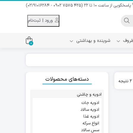
پاسخگویی از ساعت 10 تا 22 (425 7575 0902 - 02191016284)
ورود | ثبت‌نام
 ظروف
شوینده و بهداشتی
0
اس
دام و شیر نارگیل
دسته‌های محصولات
ه سرد
Sorted
ه
کننده لباس
by
نیک
popularity
ح و منزل
ادویه و چاشنی
ا
ادویه جات
ادویه سالاد
ادویه غذا
انواع سرکه
سس سالاد