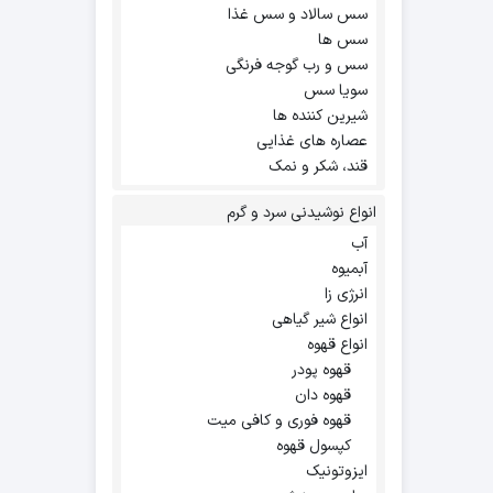
سس سالاد و سس غذا
سس ها
سس و رب گوجه فرنگی
سویا سس
شیرین کننده ها
عصاره های غذایی
قند، شکر و نمک
انواع نوشیدنی سرد و گرم
آب
آبمیوه
انرژی زا
انواع شیر گیاهی
انواع قهوه
قهوه پودر
قهوه دان
قهوه فوری و کافی میت
کپسول قهوه
ایزوتونیک