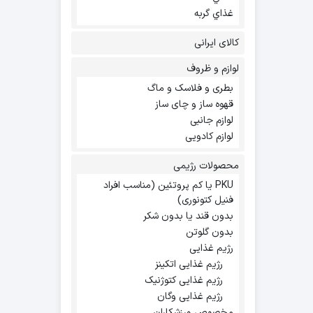
غذاي گربه
کالای ایرانی
لوازم و ظروف
بطری و فلاسک و ماگ
قهوه ساز و چای ساز
لوازم جانبی
لوازم کادویی
محصولات رژیمی
PKU یا کم پروتئین (مناسب افراد
فنیل کتونوری)
بدون قند یا بدون شکر
بدون گلوتن
رژیم غذایی
رژیم غذایی اتکینز
رژیم غذایی کتوژنیک
رژیم غذایی وگان
مخصوص ورزشکاران