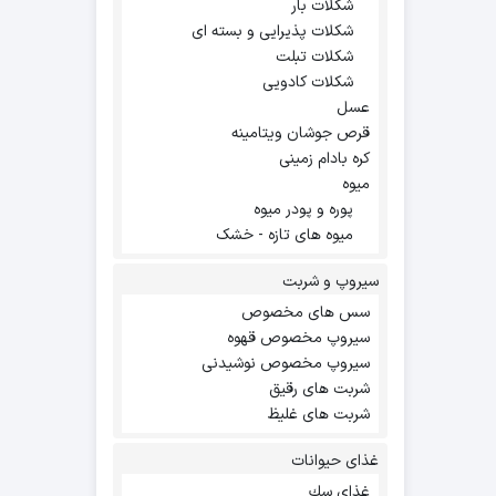
شکلات بار
شکلات پذیرایی و بسته ای
شکلات تبلت
شکلات کادویی
عسل
قرص جوشان ویتامینه
کره بادام زمینی
میوه
پوره و پودر میوه
میوه های تازه - خشک
سیروپ و شربت
سس های مخصوص
سیروپ مخصوص قهوه
سیروپ مخصوص نوشیدنی
شربت های رقیق
شربت های غلیظ
غذای حیوانات
غذاي سك