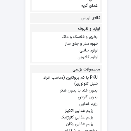
غذاي گربه
کالای ایرانی
لوازم و ظروف
بطری و فلاسک و ماگ
قهوه ساز و چای ساز
لوازم جانبی
لوازم کادویی
محصولات رژیمی
PKU یا کم پروتئین (مناسب افراد
فنیل کتونوری)
بدون قند یا بدون شکر
بدون گلوتن
رژیم غذایی
رژیم غذایی اتکینز
رژیم غذایی کتوژنیک
رژیم غذایی وگان
مخصوص ورزشکاران