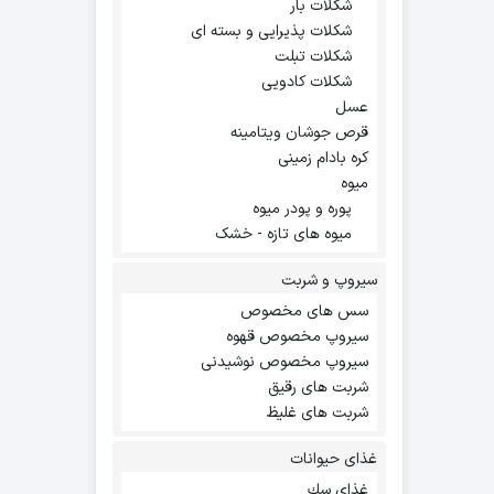
شکلات بار
شکلات پذیرایی و بسته ای
شکلات تبلت
شکلات کادویی
عسل
قرص جوشان ویتامینه
کره بادام زمینی
میوه
پوره و پودر میوه
میوه های تازه - خشک
سیروپ و شربت
سس های مخصوص
سیروپ مخصوص قهوه
سیروپ مخصوص نوشیدنی
شربت های رقیق
شربت های غلیظ
غذای حیوانات
غذاي سك