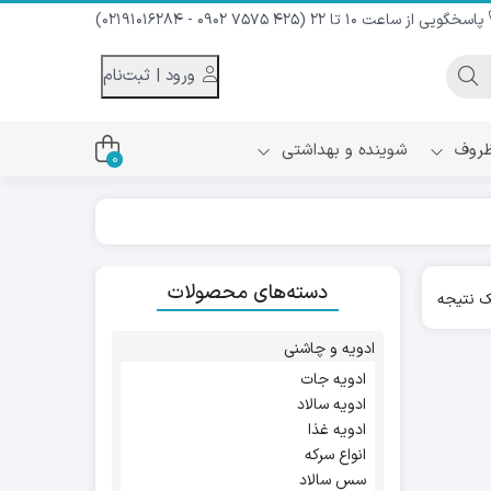
پاسخگویی از ساعت 10 تا 22 (425 7575 0902 - 02191016284)
ورود | ثبت‌نام
 ظروف
شوینده و بهداشتی
0
اس
دام و شیر نارگیل
دسته‌های محصولات
ه سرد
 نتیجه
کننده لباس
نیک
ح و منزل
ادویه و چاشنی
ا
ادویه جات
ادویه سالاد
ادویه غذا
انواع سرکه
سس سالاد