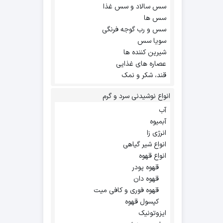
سس سالاد و سس غذا
سس ها
سس و رب گوجه فرنگی
سویا سس
شیرین کننده ها
عصاره های غذایی
قند، شکر و نمک
انواع نوشیدنی سرد و گرم
آب
آبمیوه
انرژی زا
انواع شیر گیاهی
انواع قهوه
قهوه پودر
قهوه دان
قهوه فوری و کافی میت
کپسول قهوه
ایزوتونیک