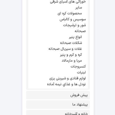
خوراکی های آسیای شرقی
سایر
محصولات کره ای
سوسیس و کالباس
شور و ترشیجات
صبحانه
انواع پنیر
شکلات صبحانه
غلات و سیریال صبحانه
کره و کرم و پنیر
مربا و مارمالاد
کنسروجات
لبنیات
لوازم قنادی و شیرینی پزی
نودل ها و غذاي نيمه آماده
پیش فروش
پیشنهاد ما
خانه و آشپزخانه