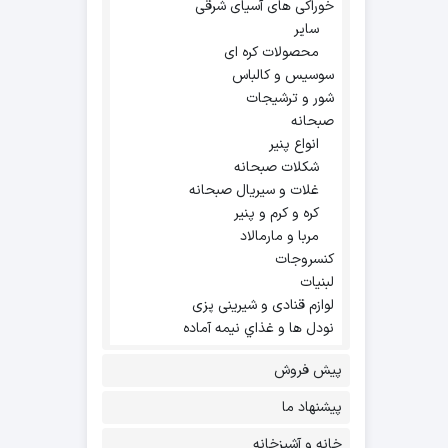
خوراکی های آسیای شرقی
سایر
محصولات کره ای
سوسیس و کالباس
شور و ترشیجات
صبحانه
انواع پنیر
شکلات صبحانه
غلات و سیریال صبحانه
کره و کرم و پنیر
مربا و مارمالاد
کنسروجات
لبنیات
لوازم قنادی و شیرینی پزی
نودل ها و غذاي نيمه آماده
پیش فروش
پیشنهاد ما
خانه و آشپزخانه