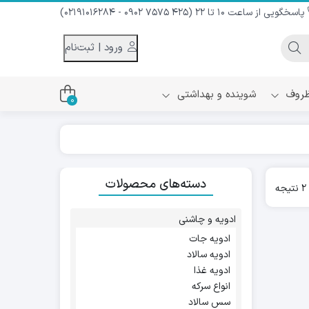
پاسخگویی از ساعت 10 تا 22 (425 7575 0902 - 02191016284)
ورود | ثبت‌نام
 ظروف
شوینده و بهداشتی
0
اس
دام و شیر نارگیل
دسته‌های محصولات
ه سرد
Sorted
ه
کننده لباس
by
نیک
popularity
ح و منزل
ادویه و چاشنی
ا
ادویه جات
ادویه سالاد
ادویه غذا
انواع سرکه
سس سالاد