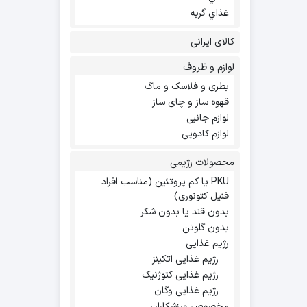
غذاي گربه
کالای ایرانی
لوازم و ظروف
بطری و فلاسک و ماگ
قهوه ساز و چای ساز
لوازم جانبی
لوازم کادویی
محصولات رژیمی
PKU یا کم پروتئین (مناسب افراد
فنیل کتونوری)
بدون قند یا بدون شکر
بدون گلوتن
رژیم غذایی
رژیم غذایی اتکینز
رژیم غذایی کتوژنیک
رژیم غذایی وگان
مخصوص ورزشکاران