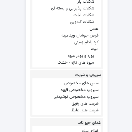
شکلات بار
شکلات پذیرایی و بسته ای
شکلات تبلت
شکلات کادویی
عسل
قرص جوشان ویتامینه
کره بادام زمینی
میوه
پوره و پودر میوه
میوه های تازه - خشک
سیروپ و شربت
سس های مخصوص
سیروپ مخصوص قهوه
سیروپ مخصوص نوشیدنی
شربت های رقیق
شربت های غلیظ
غذای حیوانات
غذاي سك