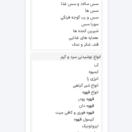
سس سالاد و سس غذا
سس ها
سس و رب گوجه فرنگی
سویا سس
شیرین کننده ها
عصاره های غذایی
قند، شکر و نمک
انواع نوشیدنی سرد و گرم
آب
آبمیوه
انرژی زا
انواع شیر گیاهی
انواع قهوه
قهوه پودر
قهوه دان
قهوه فوری و کافی میت
کپسول قهوه
ایزوتونیک