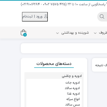
پاسخگویی از ساعت 10 تا 22 (425 7575 0902 - 02191016284)
ورود | ثبت‌نام
 ظروف
شوینده و بهداشتی
0
اس
دام و شیر نارگیل
دسته‌های محصولات
ه سرد
 نتیجه
کننده لباس
نیک
ح و منزل
ادویه و چاشنی
ا
ادویه جات
ادویه سالاد
ادویه غذا
انواع سرکه
سس سالاد