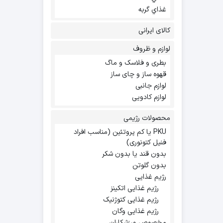
غذاي گربه
کالای ایرانی
لوازم و ظروف
بطری و فلاسک و ماگ
قهوه ساز و چای ساز
لوازم جانبی
لوازم کادویی
محصولات رژیمی
PKU یا کم پروتئین (مناسب افراد
فنیل کتونوری)
بدون قند یا بدون شکر
بدون گلوتن
رژیم غذایی
رژیم غذایی اتکینز
رژیم غذایی کتوژنیک
رژیم غذایی وگان
مخصوص ورزشکاران