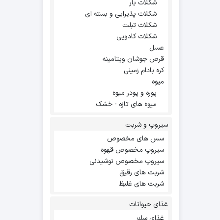
شکلات بار
شکلات پذیرایی و بسته ای
شکلات تبلت
شکلات کادویی
عسل
قرص جوشان ویتامینه
کره بادام زمینی
میوه
پوره و پودر میوه
میوه های تازه - خشک
سیروپ و شربت
سس های مخصوص
سیروپ مخصوص قهوه
سیروپ مخصوص نوشیدنی
شربت های رقیق
شربت های غلیظ
غذای حیوانات
غذاي سك