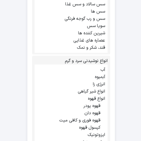
سس سالاد و سس غذا
سس ها
سس و رب گوجه فرنگی
سویا سس
شیرین کننده ها
عصاره های غذایی
قند، شکر و نمک
انواع نوشیدنی سرد و گرم
آب
آبمیوه
انرژی زا
انواع شیر گیاهی
انواع قهوه
قهوه پودر
قهوه دان
قهوه فوری و کافی میت
کپسول قهوه
ایزوتونیک