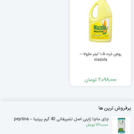
روغن ذرت ۱٫۵ لیتر مازولا –
mazola
2,098,000
تومان
پرفروش ترین ها
چای ماچا ژاپنی اصل تشریفاتی 40 گرم پپتینا – peptina
720,000
تومان