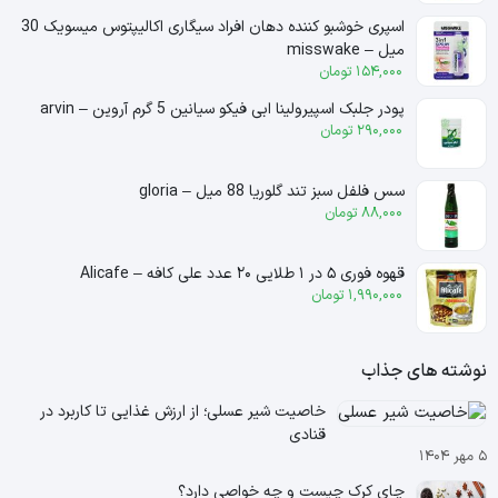
اسپری خوشبو کننده دهان افراد سیگاری اکالیپتوس میسویک 30
میل – misswake
154,000
تومان
پودر جلبک اسپیرولینا ابی فیکو سیانین 5 گرم آروین – arvin
290,000
تومان
سس فلفل سبز تند گلوریا 88 میل – gloria
88,000
تومان
قهوه فوری ۵ در ۱ طلایی ۲۰ عدد علی کافه – Alicafe
1,990,000
تومان
نوشته های جذاب
خاصیت شیر عسلی؛ از ارزش غذایی تا کاربرد در
قنادی
۵ مهر ۱۴۰۴
چای کرک چیست و چه خواصی دارد؟