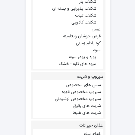
شکلات بار
شکلات پذیرایی و بسته ای
شکلات تبلت
شکلات کادویی
عسل
قرص جوشان ویتامینه
کره بادام زمینی
میوه
پوره و پودر میوه
میوه های تازه - خشک
سیروپ و شربت
سس های مخصوص
سیروپ مخصوص قهوه
سیروپ مخصوص نوشیدنی
شربت های رقیق
شربت های غلیظ
غذای حیوانات
غذاي سك