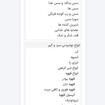
سس سالاد و سس غذا
سس ها
سس و رب گوجه فرنگی
سویا سس
شیرین کننده ها
عصاره های غذایی
قند، شکر و نمک
انواع نوشیدنی سرد و گرم
آب
آبمیوه
انرژی زا
انواع شیر گیاهی
انواع قهوه
قهوه پودر
قهوه دان
قهوه فوری و کافی میت
کپسول قهوه
ایزوتونیک