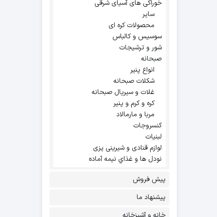
خوراکی های آسیای شرقی
سایر
محصولات کره ای
سوسیس و کالباس
شور و ترشیجات
صبحانه
انواع پنیر
شکلات صبحانه
غلات و سیریال صبحانه
کره و کرم و پنیر
مربا و مارمالاد
کنسروجات
لبنیات
لوازم قنادی و شیرینی پزی
نودل ها و غذاي نيمه آماده
پیش فروش
پیشنهاد ما
خانه و آشپزخانه