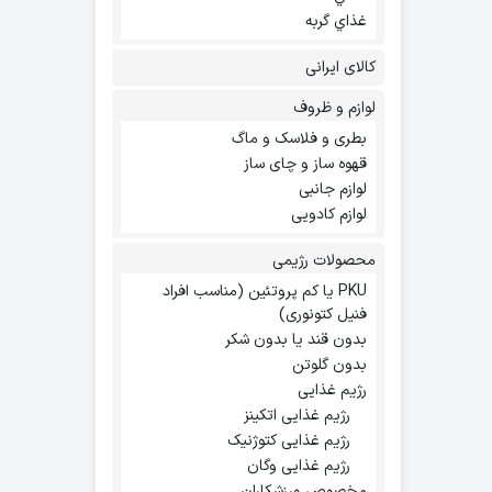
غذاي گربه
کالای ایرانی
لوازم و ظروف
بطری و فلاسک و ماگ
قهوه ساز و چای ساز
لوازم جانبی
لوازم کادویی
محصولات رژیمی
PKU یا کم پروتئین (مناسب افراد
فنیل کتونوری)
بدون قند یا بدون شکر
بدون گلوتن
رژیم غذایی
رژیم غذایی اتکینز
رژیم غذایی کتوژنیک
رژیم غذایی وگان
مخصوص ورزشکاران