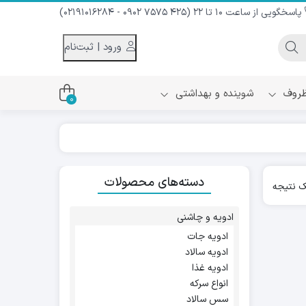
پاسخگویی از ساعت 10 تا 22 (425 7575 0902 - 02191016284)
ورود | ثبت‌نام
 ظروف
شوینده و بهداشتی
0
اس
دام و شیر نارگیل
دسته‌های محصولات
ه سرد
 نتیجه
کننده لباس
نیک
ح و منزل
ادویه و چاشنی
ا
ادویه جات
ادویه سالاد
ادویه غذا
انواع سرکه
سس سالاد