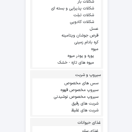
شکلات بار
شکلات پذیرایی و بسته ای
شکلات تبلت
شکلات کادویی
عسل
قرص جوشان ویتامینه
کره بادام زمینی
میوه
پوره و پودر میوه
میوه های تازه - خشک
سیروپ و شربت
سس های مخصوص
سیروپ مخصوص قهوه
سیروپ مخصوص نوشیدنی
شربت های رقیق
شربت های غلیظ
غذای حیوانات
غذاي سك