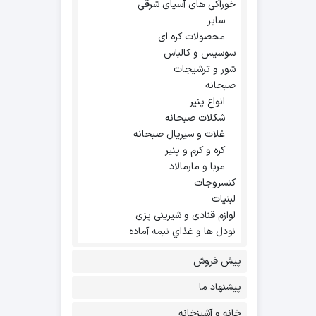
خوراکی های آسیای شرقی
سایر
محصولات کره ای
سوسیس و کالباس
شور و ترشیجات
صبحانه
انواع پنیر
شکلات صبحانه
غلات و سیریال صبحانه
کره و کرم و پنیر
مربا و مارمالاد
کنسروجات
لبنیات
لوازم قنادی و شیرینی پزی
نودل ها و غذاي نيمه آماده
پیش فروش
پیشنهاد ما
خانه و آشپزخانه