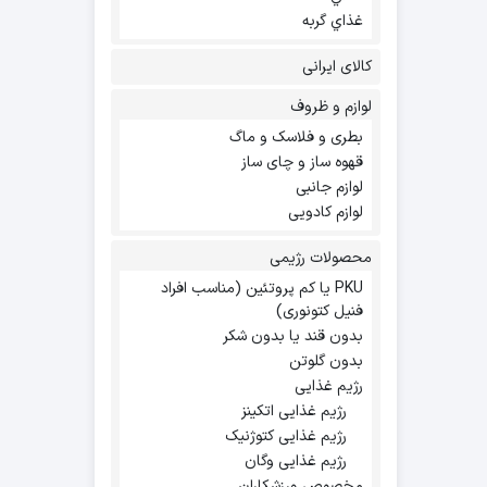
غذاي گربه
کالای ایرانی
لوازم و ظروف
بطری و فلاسک و ماگ
قهوه ساز و چای ساز
لوازم جانبی
لوازم کادویی
محصولات رژیمی
PKU یا کم پروتئین (مناسب افراد
فنیل کتونوری)
بدون قند یا بدون شکر
بدون گلوتن
رژیم غذایی
رژیم غذایی اتکینز
رژیم غذایی کتوژنیک
رژیم غذایی وگان
مخصوص ورزشکاران