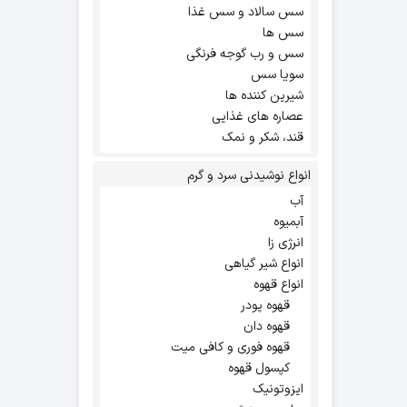
سس سالاد و سس غذا
سس ها
سس و رب گوجه فرنگی
سویا سس
شیرین کننده ها
عصاره های غذایی
قند، شکر و نمک
انواع نوشیدنی سرد و گرم
آب
آبمیوه
انرژی زا
انواع شیر گیاهی
انواع قهوه
قهوه پودر
قهوه دان
قهوه فوری و کافی میت
کپسول قهوه
ایزوتونیک