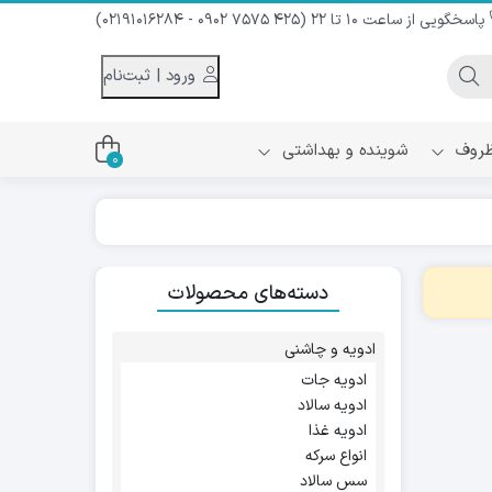
پاسخگویی از ساعت 10 تا 22 (425 7575 0902 - 02191016284)
ورود | ثبت‌نام
 ظروف
شوینده و بهداشتی
0
اس
دام و شیر نارگیل
دسته‌های محصولات
ه سرد
کننده لباس
نیک
ح و منزل
ادویه و چاشنی
ا
ادویه جات
ادویه سالاد
ادویه غذا
انواع سرکه
سس سالاد